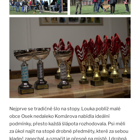
Nejprve se tradičně šlo na stopy. Louka poblíž malé
obce Osek nedaleko Komárova nabídla ideální
podmínky, přesto každá šlápota rozhodovala. Psi měli
za úkol najít na stopě drobné předměty, které za sebou
kladeč zanechal, a označit je přesně na místě. I drobná