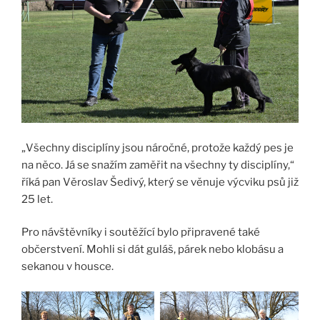
„Všechny disciplíny jsou náročné, protože každý pes je
na něco. Já se snažím zaměřit na všechny ty disciplíny,“
říká pan Věroslav Šedivý, který se věnuje výcviku psů již
25 let.
Pro návštěvníky i soutěžící bylo připravené také
občerstvení. Mohli si dát guláš, párek nebo klobásu a
sekanou v housce.