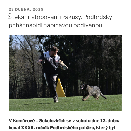
PUBLIKOVÁNO
23 DUBNA, 2025
Štěkání, stopování i zákusy. Podbrdský
pohár nabídl napínavou podívanou
V Komárově – Sokolovicích se v sobotu dne 12. dubna
konal XXXII. ročník Podbrdského poháru, který byl