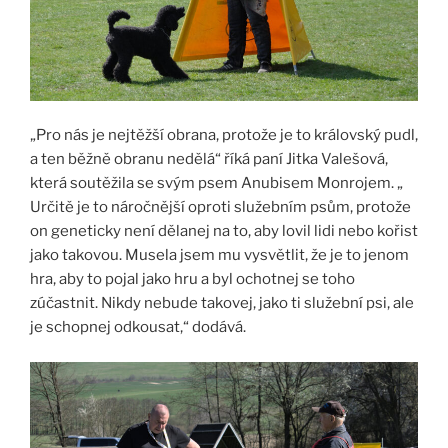
„Pro nás je nejtěžší obrana, protože je to královský pudl,
a ten běžně obranu nedělá“ říká paní Jitka Valešová,
která soutěžila se svým psem Anubisem Monrojem. „
Určitě je to náročnější oproti služebním psům, protože
on geneticky není dělanej na to, aby lovil lidi nebo kořist
jako takovou. Musela jsem mu vysvětlit, že je to jenom
hra, aby to pojal jako hru a byl ochotnej se toho
zúčastnit. Nikdy nebude takovej, jako ti služební psi, ale
je schopnej odkousat,“ dodává.