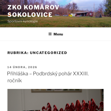
Přejít
ZKO KOMÁROV
k
SOKOLOVICE
obsahu
webu
Sportovní kynologie
Menu
RUBRIKA:
UNCATEGORIZED
PUBLIKOVÁNO
14 ÚNORA, 2026
Přihláška – Podbrdský pohár XXXIII.
ročník