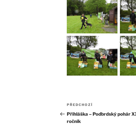
Navigace
Předchozí
PŘEDCHOZÍ
pro
příspěvek
Přihláška – Podbrdský pohár X
ročník
příspěvek