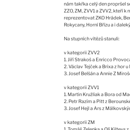
nám takřka celý den propršel s
ZZO, ZM, ZVV1 a ZVV2, kteří k 
reprezentovat ZKO Hrádek, Bero
Rokycany, Horní Břízu a i daleký
Na stupních vítězů stanuli:
v kategorii ZVV2
1. Jiří Strakoš a Enricco Provo
2. Václav Tejček a Brixa z hor
3. Josef Belšán a Annie Z Mir
v kategorii ZVV1
1. Martin Kružliak a Bora od 
2. Petr Razím a Pitt z Berouns
3. Josef Hejl a Ars z Málkovsk
v kategorii ZM
1. Tomáš Zelenka a Olí Kiltevs