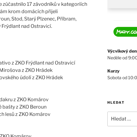
e zúčastnilo 17 závodníků v kategoriích
nám krom domácích přijeli
un, Stod, Starý Plzenec, Příbram,
 Frýdlant nad Ostravicí.
Výcvikový den
Neděle od 9:0
cativo z ZKO Frýdlant nad Ostravicí
 u Mirošova z ZKO Hrádek
Kurzy
ošovského údolí z ZKO Hrádek
Sobota od 10:
Madakru z ZKO Komárov
HLEDAT
ké bašty z ZKO Beroun
ých lesů z ZKO Komárov
Hledat:
 z ZKO Komárov