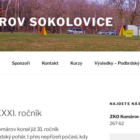
ROV SOKOLOVICE
Sponzoři
Kontakt
Kurzy
Výsledky – Podbrdský
NAJDETE NÁ
XXI. ročník
ZKO Komárov
267 62
márov konal již 31. ročník
ký pohár. I přes nepřízeň počasí, kdy