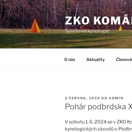
Přejít
k
ZKO KOMÁ
obsahu
webu
Sportovní kynologie
O nás
Aktuality
Členové
PUBLIKOVÁNO
2 ČERVNA, 2024
OD
ADMIN
Pohár podbrdska X
V sobotu 1. 6. 2024 se v ZKO Ko
kynologických závodů o Podbrds