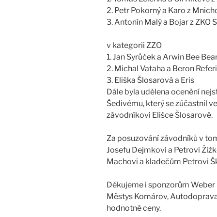
2. Petr Pokorný a Karo z Mnic
3. Antonín Malý a Bojar z ZKO 
v kategorii ZZO
1. Jan Syrůček a Arwin Bee Bea
2. Michal Vataha a Beron Refe
3. Eliška Šlosarová a Eris
Dále byla udělena ocenění nej
Šedivému, který se zúčastnil v
závodníkovi Elišce Šlosarové.
Za posuzování závodníků v to
Josefu Dejmkovi a Petrovi Žižk
Machovi a kladečům Petrovi Šk
Děkujeme i sponzorům Weber m
Městys Komárov, Autodoprava Pic
hodnotné ceny.