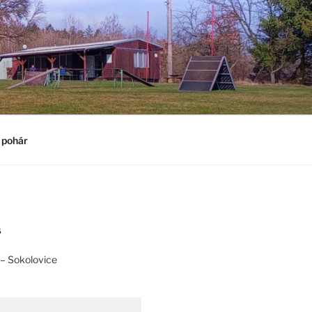
 pohár
S
– Sokolovice