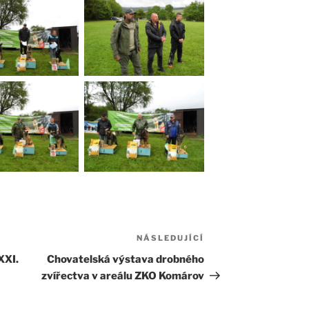
NÁSLEDUJÍCÍ
Následující
příspěvek
XXI.
Chovatelská výstava drobného
zvířectva v areálu ZKO Komárov