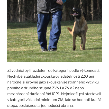
Závodníci byli rozděleni do kategorií podle výkonnosti.
Nechyběla základní zkouška ovladatelnosti ZZO, ani
náročnější úrovně jako zkouška všestranného výcviku
prvního a druhého stupně ZVV1 a ZVV2 nebo
mezinárodní zkušební řád IGP1. Nejmladší psi startovali
v kategorii základní minimum ZM, kde se hodnotí kratší
stopa, poslušnost a jednodušší obrana.