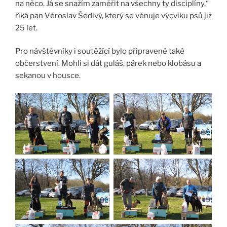
na něco. Já se snažím zaměřit na všechny ty disciplíny,“
říká pan Věroslav Šedivý, který se věnuje výcviku psů již
25 let.
Pro návštěvníky i soutěžící bylo připravené také
občerstvení. Mohli si dát guláš, párek nebo klobásu a
sekanou v housce.