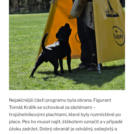
Nejakčnější částí programu byla obrana. Figurant
Tomáš Králík se schovával za zástěnami –
trojúhelníkovými plachtami, které byly rozmístěné po
place. Pes ho musel najít, štěkotem označit a v případě
útoku zadržet. Dobrý obranář je odvážný, sebejistý a