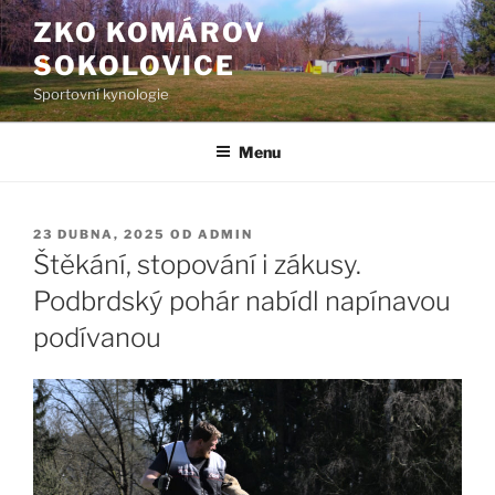
Přejít
ZKO KOMÁROV
k
SOKOLOVICE
obsahu
webu
Sportovní kynologie
Menu
PUBLIKOVÁNO
23 DUBNA, 2025
OD
ADMIN
Štěkání, stopování i zákusy.
Podbrdský pohár nabídl napínavou
podívanou