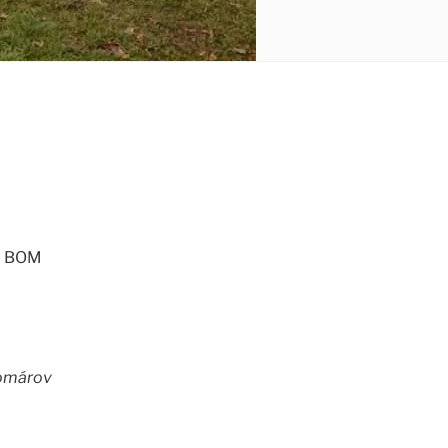
 – BOM
Komárov