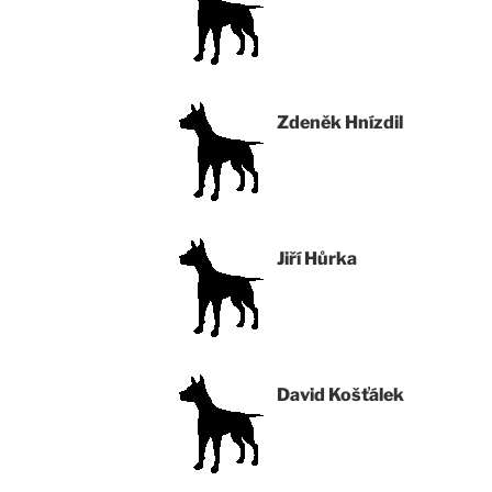
Zdeněk Hnízdil
Jiří Hůrka
David Košťálek