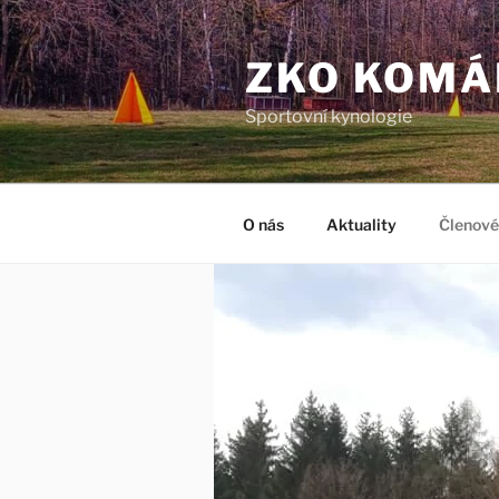
Přejít
k
ZKO KOMÁ
obsahu
webu
Sportovní kynologie
O nás
Aktuality
Členové